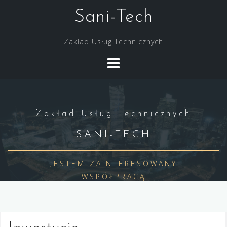
S
Sani-Tech
k
i
Zakład Usług Technicznych
p
t
o
c
o
n
Zakład Usług Technicznych
t
SANI-TECH
e
n
JESTEM ZAINTERESOWANY
t
WSPÓŁPRACĄ