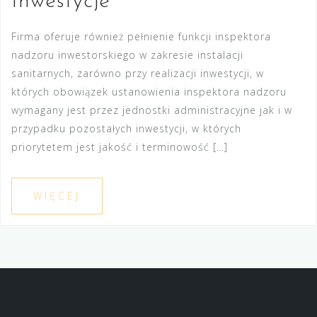
Inwestycje
Firma oferuje również pełnienie funkcji inspektora
nadzoru inwestorskiego w zakresie instalacji
sanitarnych, zarówno przy realizacji inwestycji, w
których obowiązek ustanowienia inspektora nadzoru
wymagany jest przez jednostki administracyjne jak i w
przypadku pozostałych inwestycji, w których
priorytetem jest jakość i terminowość […]
WIĘCEJ