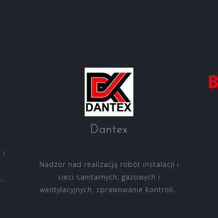
Dantex
 i
Nadzór nad realizacją robót instalacji i
sieci sanitarnych, gazowych i
i…
wentylacyjnych, sprawowanie kontroli…