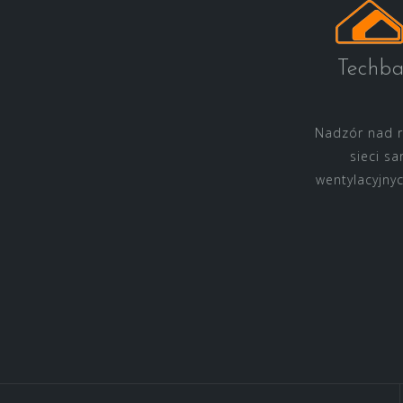
Techb
Nadzór nad re
sieci sa
wentylacyjny