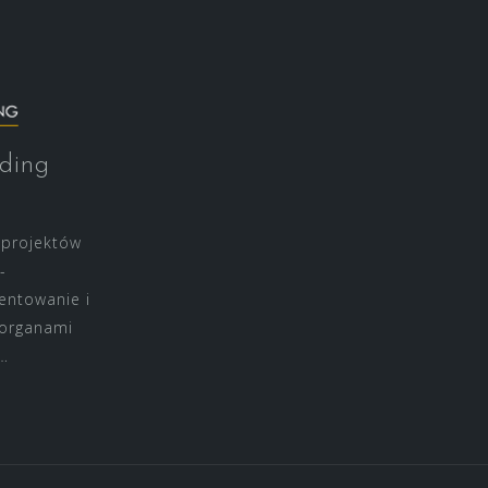
ding
 projektów
-
entowanie i
 organami
…